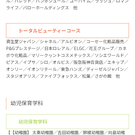
ル／パレット／バンボシュール／ユーハイム／ラッシュ／ロマン
ライフ／バローホールディングス 他
トータルビューティーコース
資生堂ジャパン／シャネル／アルビオン／コーセー化粧品販売／
P&Gプレステージ／日本ロレアル／ELGC／花王グループ／カネ
ボウ化粧品／マリークヮントコスメチックス／ソシエワールド／
ピアス／イプサ／シロ／オルビス／阪急阪神百貨店／エキップ／
オンリー／イオンリテール／東急ハンズ／ディーゼルジャパン／
スタジオアリス／ファイブフォックス／松葉／さがの館 他
幼児保育学科
幼児保育学科
【【幼稚園】 太秦幼稚園／吉田幼稚園／錦綾幼稚園／向島幼稚