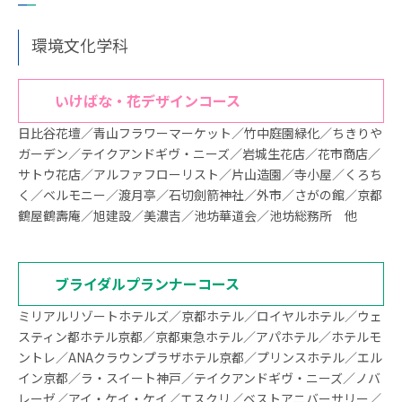
環境文化学科
いけばな・花デザインコース
日比谷花壇／青山フラワーマーケット／竹中庭園緑化／ちきりや
ガーデン／テイクアンドギヴ・ニーズ／岩城生花店／花市商店／
サトウ花店／アルファフローリスト／片山造園／寺小屋／くろち
く／ベルモニー／渡月亭／石切劍箭神社／外市／さがの館／京都
鶴屋鶴壽庵／旭建設／美濃吉／池坊華道会／池坊総務所 他
ブライダルプランナーコース
ミリアルリゾートホテルズ／京都ホテル／ロイヤルホテル／ウェ
スティン都ホテル京都／京都東急ホテル／アパホテル／ホテルモ
ントレ／ANAクラウンプラザホテル京都／プリンスホテル／エル
イン京都／ラ・スイート神戸／テイクアンドギヴ・ニーズ／ノバ
レーゼ／アイ・ケイ・ケイ／エスクリ／ベストアニバーサリー／