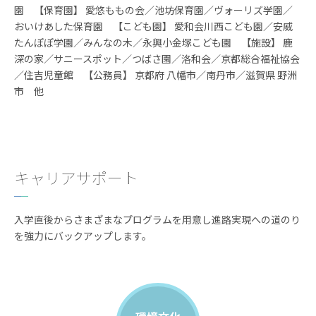
園 【保育園】 愛悠ももの会／池坊保育園／ヴォーリズ学園／
おいけあした保育園 【こども園】 愛和会川西こども園／安威
たんぽぽ学園／みんなの木／永興小金塚こども園 【施設】 鹿
深の家／サニースポット／つばさ園／洛和会／京都総合福祉協会
／住吉児童館 【公務員】 京都府 八幡市／南丹市／滋賀県 野洲
市 他
キャリアサポート
入学直後からさまざまなプログラムを用意し進路実現への道のり
を強力にバックアップします。