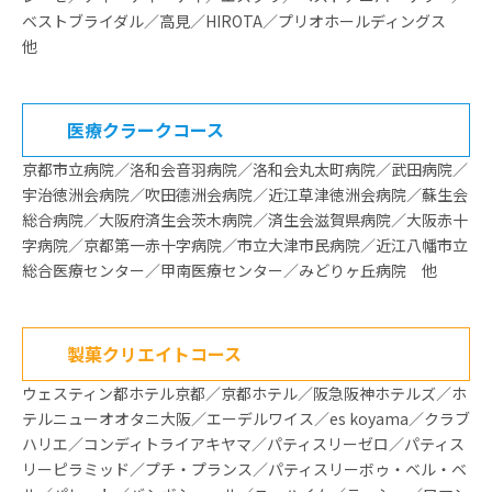
ベストブライダル／高見／HIROTA／プリオホールディングス
他
医療クラークコース
京都市立病院／洛和会音羽病院／洛和会丸太町病院／武田病院／
宇治徳洲会病院／吹田德洲会病院／近江草津徳洲会病院／蘇生会
総合病院／大阪府済生会茨木病院／済生会滋賀県病院／大阪赤十
字病院／京都第一赤十字病院／市立大津市民病院／近江八幡市立
総合医療センター／甲南医療センター／みどりヶ丘病院 他
製菓クリエイトコース
ウェスティン都ホテル京都／京都ホテル／阪急阪神ホテルズ／ホ
テルニューオオタニ大阪／エーデルワイス／es koyama／クラブ
ハリエ／コンディトライアキヤマ／パティスリーゼロ／パティス
リーピラミッド／プチ・プランス／パティスリーボゥ・ベル・ベ