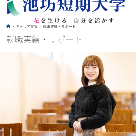
コ
ン
テ
ン
ツ
へ
ス
キ
ッ
プ
>
キャリア支援
>
就職実績・サポート
就職実績・サポート