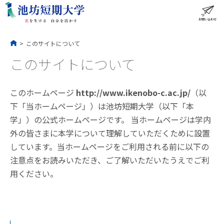
コ
ン
テ
ン
ツ
へ
ス
お問い合わせ
ME
キ
ッ
プ
>
このサイトについて
このサイトについて
このホームページ
http://www.ikenobo-c.ac.jp/
（以
下「当ホームページ」）は池坊短期大学（以下「本
学」）の公式ホームページです。 当ホームページは学内
外の皆さまに本学について理解していただくために設置
しています。当ホームページをご利用される前に以下の
注意点をお読みいただき、ご了解いただいたうえでご利
用ください。