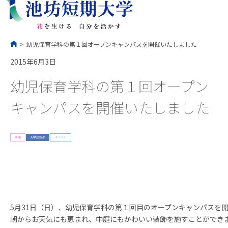
コ
ン
テ
ン
ツ
へ
ス
キ
ッ
プ
>
幼児保育学科の第１回オープンキャンパスを開催いたしました
2015年6月3日
幼児保育学科の第１回オープン
キャンパスを開催いたしました
新着
入学広報部
イベント
5月31日（日）、幼児保育学科の第１回目のオープンキャンパスを
朝からお天気にも恵まれ、中庭にもかわいい装飾を施すことができ