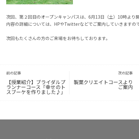
次回、第２回目のオープンキャンパスは、6月13日（土）10時より
内容の詳細については、HPやTwitterなどでご案内していきます
次回もたくさんの方のご来場をお待ちしております。
投
稿
ナ
ビ
前の記事
次の記事
ゲ
ー
シ
ョ
【授業紹介】ブライダルプ
製菓クリエイトコースより
ン
ランナーコース「幸せのト
ご案内
スブーケを作りました♪」