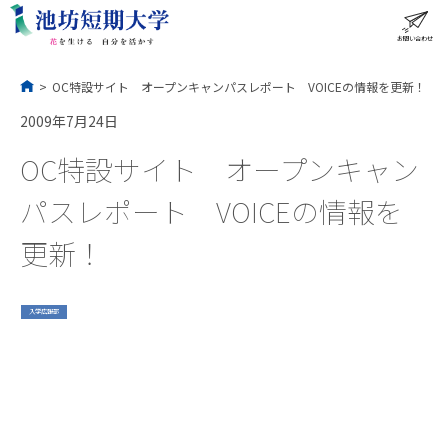
コ
ン
テ
ン
ツ
へ
ス
お問い合わせ
ME
キ
ッ
プ
>
OC特設サイト オープンキャンパスレポート VOICEの情報を更新！
2009年7月24日
OC特設サイト オープンキャン
パスレポート VOICEの情報を
更新！
入学広報部