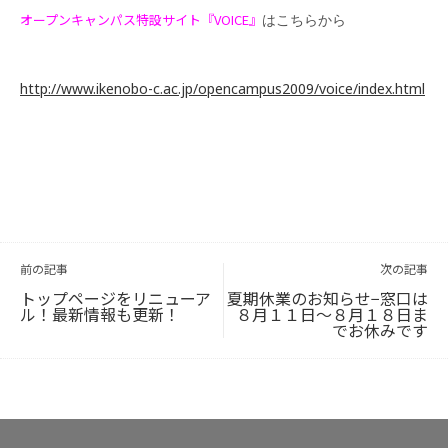
オープンキャンパス特設サイト『VOICE』
http://www.ikenobo-c.ac.jp/opencampus2009/voice/index.html
投
稿
ナ
ビ
前の記事
次の記事
ゲ
ー
シ
ョ
トップページをリニューア
夏期休業のお知らせ−窓口は
ン
ル！最新情報も更新！
８月１１日〜８月１８日ま
でお休みです