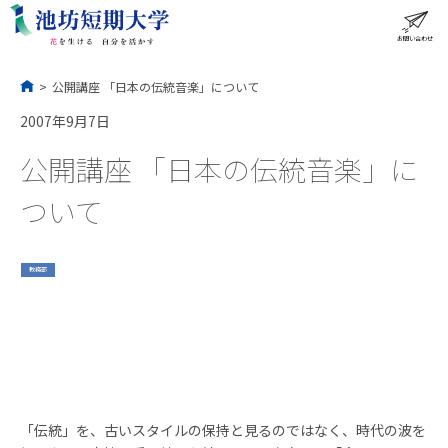
コ
ン
テ
ン
ツ
へ
ス
お問い合わせ
ME
キ
ッ
プ
>
公開講座 「日本の伝統音楽」について
2007年9月7日
公開講座 「日本の伝統音楽」に
ついて
教務部
「伝統」を、古いスタイルの保持と見るのではなく、時代の波を