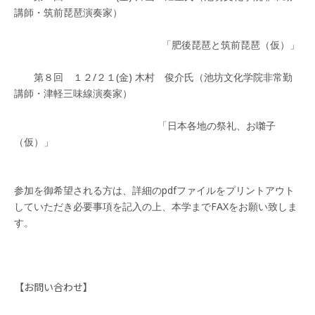
講師・筑前琵琶演奏家）
「肥後琵琶と筑前琵琶（仮）」
第８回 １２/２１(金) 木村 俊介氏（池坊文化学院非常勤
講師・津軽三味線演奏家）
「日本各地の祭礼、お囃子
（仮）」
参加を御希望される方は、詳細のpdfファイルをプリントアウト
していただき必要事項を記入の上、本学までFAXをお願い致しま
【お問い合わせ】