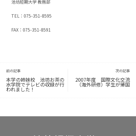
池坊短期大学 教務部
TEL：075-351-8595
FAX：075-351-8591
投
稿
ナ
ビ
前の記事
次の記事
ゲ
ー
シ
ョ
本学の姉妹校 池坊お茶の
2007年度 国際文化交流
ン
水学院でテレビの収録が行
（海外研修）学生が帰国
われました！