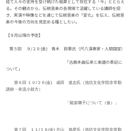
経て人々の支持を受け続けた結果として存在する「今」ととらえ
る。その観点から、伝統音楽の各現場で活躍している講師を招
き、実演や映像などを通じて伝統音楽の「変化」を伝え、伝統音
楽の今後の方向を見定める糧としたい。
【９月以降の予定】
第５回 ９/２８(金) 青木 鈴慕氏（尺八演奏家・人間国宝）
「古典本曲伝承と楽譜の表記に
ついて」
第６回 １０/２６(金) 成田 達志氏（池坊文化学院非常勤
講師・幸流小鼓方）
「能楽囃子について（仮）」
第７回 １１/１６(金) 片山 旭星氏（池坊文化学院非常勤