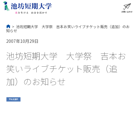
コ
ン
テ
ン
ツ
へ
ス
お問い合わせ
ME
キ
ッ
プ
>
池坊短期大学 大学祭 吉本お笑いライブチケット販売（追加）のお
知らせ
2007年10月29日
池坊短期大学 大学祭 吉本お
笑いライブチケット販売（追
加）のお知らせ
学生支援部