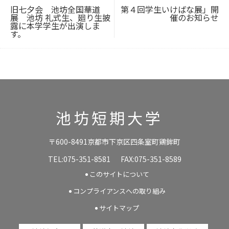
ョ
旧七夕会 池坊全国華道
第４回学生いけばな展」開
ン
展 池坊 礼式生、廻り生披
催のお知らせ
露に本学学生が出演しま
す。
池坊短期大学
〒600-8491京都市下京区四条室町鶏鉾町
TEL:075-351-8581
FAX:075-351-8589
このサイトについて
コンプライアンスへの取り組み
サイトマップ