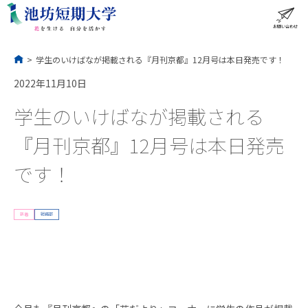
コ
ン
テ
ン
ツ
へ
ス
お問い合わせ
ME
キ
ッ
プ
>
学生のいけばなが掲載される『月刊京都』12月号は本日発売です！
2022年11月10日
学生のいけばなが掲載される
『月刊京都』12月号は本日発売
です！
新着
総務部