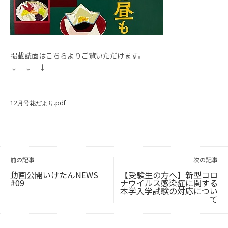
掲載誌面はこちらよりご覧いただけます。
↓ ↓ ↓
12月号花だより.pdf
投
稿
ナ
ビ
前の記事
次の記事
ゲ
ー
シ
ョ
動画公開いけたんNEWS
【受験生の方へ】新型コロ
ン
#09
ナウイルス感染症に関する
本学入学試験の対応につい
て