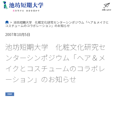
コ
ン
テ
ン
ツ
へ
ス
お問い合わせ
ME
キ
ッ
プ
>
池坊短期大学 化粧文化研究センターシンポジウム「ヘア＆メイクと
コスチュームのコラボレーション」のお知らせ
2007年10月5日
池坊短期大学 化粧文化研究セ
ンターシンポジウム「ヘア＆メ
イクとコスチュームのコラボレ
ーション」のお知らせ
総務部