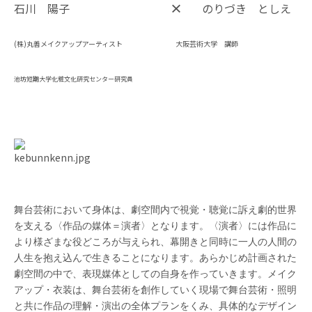
×
石川 陽子
のりづき としえ
(株)丸善メイクアップアーティスト 大阪芸術大学 講師
池坊短期大学化粧文化研究センター研究員
舞台芸術において身体は、劇空間内で視覚・聴覚に訴え劇的世界
を支える〈作品の媒体＝演者〉となります。〈演者〉には作品に
より様ざまな役どころが与えられ、幕開きと同時に一人の人間の
人生を抱え込んで生きることになります。あらかじめ計画された
劇空間の中で、表現媒体としての自身を作っていきます。メイク
アップ・衣装は、舞台芸術を創作していく現場で舞台芸術・照明
と共に作品の理解・演出の全体プランをくみ、具体的なデザイン