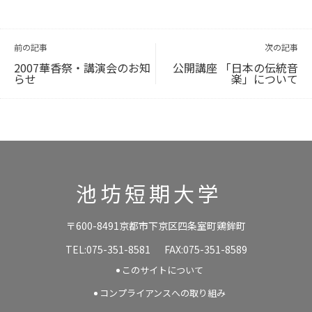
投
稿
ナ
ビ
前の記事
次の記事
ゲ
ー
シ
ョ
2007華香祭・講演会のお知
公開講座 「日本の伝統音
ン
らせ
楽」について
池坊短期大学
〒600-8491京都市下京区四条室町鶏鉾町
TEL:075-351-8581
FAX:075-351-8589
このサイトについて
コンプライアンスへの取り組み