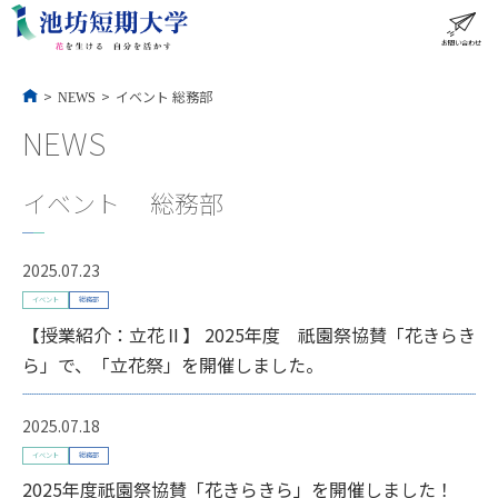
コ
ン
テ
ン
ツ
へ
ス
お問い合わせ
ME
キ
ッ
プ
>
>
イベント
総務部
NEWS
NEWS
イベント 総務部
2025.07.23
イベント
総務部
【授業紹介：立花Ⅱ】 2025年度 祇園祭協賛「花きらき
ら」で、「立花祭」を開催しました。
2025.07.18
イベント
総務部
2025年度祇園祭協賛「花きらきら」を開催しました！