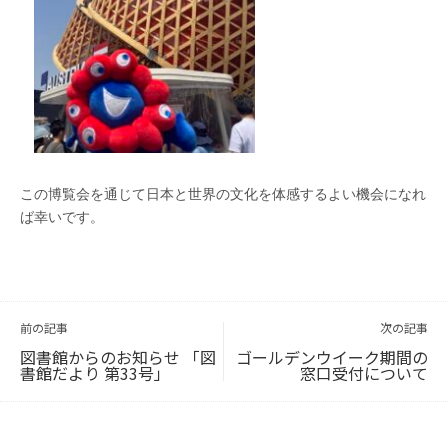
この博覧会を通じて日本と世界の文化を体感するよい機会になれ
ば幸いです。
投
稿
ナ
ビ
前の記事
次の記事
ゲ
ー
シ
ョ
図書館からのお知らせ 「図
ゴールデンウイーク期間の
ン
書館だより 第33号」
窓口受付について