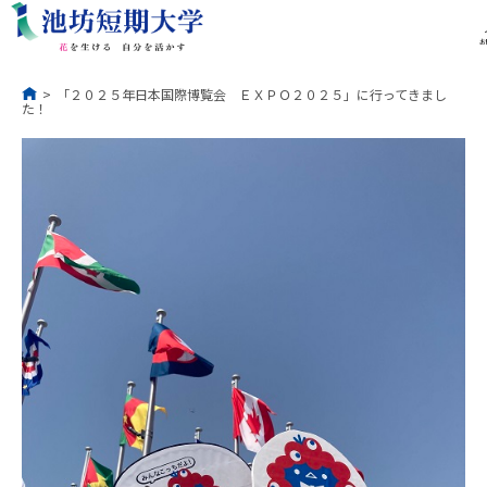
コ
ン
テ
ン
ツ
へ
ス
お
キ
ッ
プ
>
「２０２５年日本国際博覧会 ＥＸＰＯ２０２５」に行ってきまし
た！