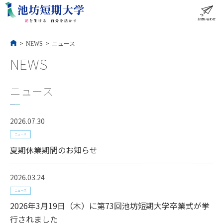
コ
ン
テ
ン
ツ
へ
ス
お問い合わせ
ME
キ
ッ
プ
>
>
ニュース
NEWS
NEWS
ニュース
2026.07.30
ニュース
夏期休業期間のお知らせ
2026.03.24
ニュース
2026年3月19日（木）に第73回池坊短期大学卒業式が挙
行されました