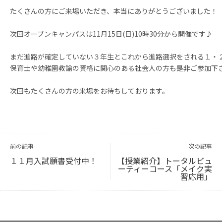
たくさんの方にご来場いただき、本当にありがとうございました！
次回オープンキャンパスは11月15日(日)10時30分から開催です♪
まだ進路が確定していない３年生とこれから進路選択をされる１・
保育士や幼稚園教諭の資格に関心のある社会人の方も是非ご参加下
次回もたくさんの方の来場をお待ちしております。
投
稿
ナ
ビ
前の記事
次の記事
ゲ
ー
シ
ョ
１１月入試願書受付中！
【授業紹介】トータルビュ
ン
ーティーコース「メイク実
習応用」