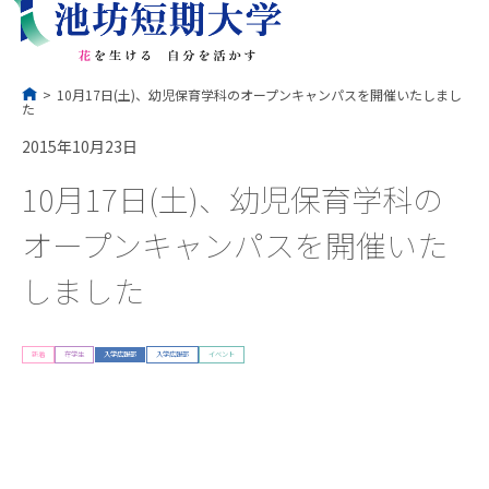
コ
ン
テ
ン
ツ
へ
ス
キ
ッ
プ
>
10月17日(土)、幼児保育学科のオープンキャンパスを開催いたしまし
た
2015年10月23日
10月17日(土)、幼児保育学科の
オープンキャンパスを開催いた
しました
新着
在学生
入学広報部
入学広報部
イベント