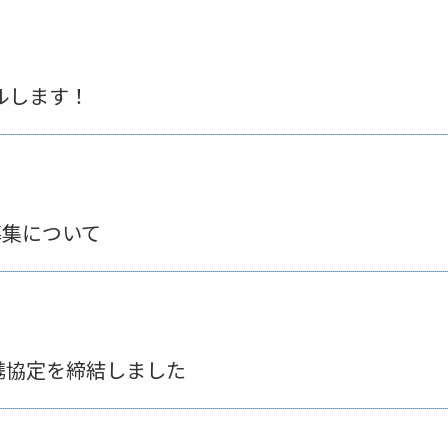
ルします！
募集について
携協定を締結しました