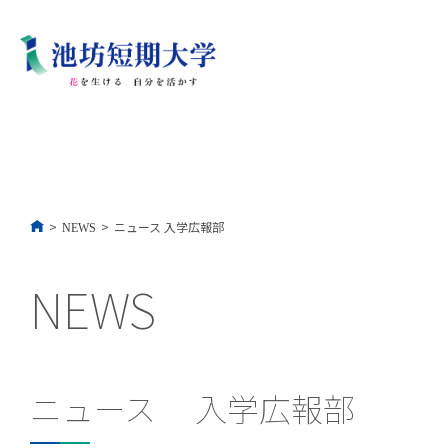
コ
ン
テ
ン
ツ
へ
ス
キ
ッ
プ
>
>
ニュース
入学広報部
NEWS
NEWS
ニュース 入学広報部