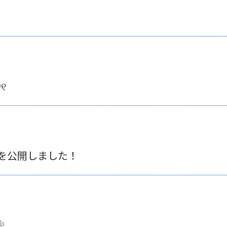
୧
～ を公開しました！
❀