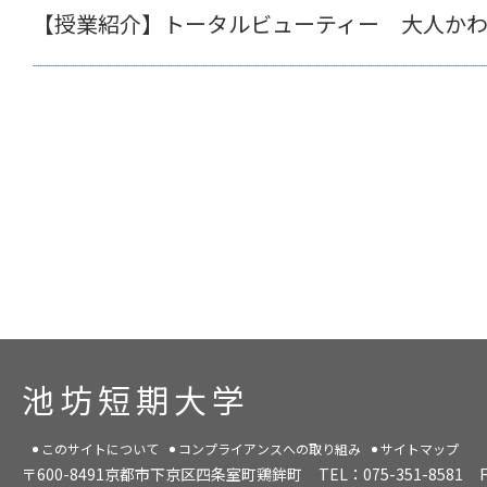
【授業紹介】トータルビューティー 大人か
池坊短期大学
このサイトについて
コンプライアンスへの取り組み
サイトマップ
〒600-8491京都市下京区四条室町鶏鉾町
TEL：075-351-8581