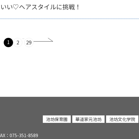
わいい♡ヘアスタイルに挑戦！
…
1
2
29
池坊保育園
華道家元池坊
池坊文化学院
FAX：075-351-8589