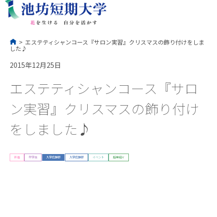
コ
ン
テ
ン
ツ
へ
ス
キ
ッ
プ
>
エステティシャンコース『サロン実習』クリスマスの飾り付けをしま
した♪
2015年12月25日
エステティシャンコース『サロ
ン実習』クリスマスの飾り付け
をしました♪
新着
在学生
入学広報部
入学広報部
イベント
授業紹介