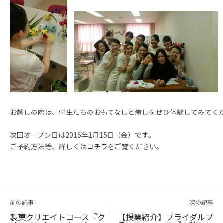
お越しの際は、学生たちのおもてなしと癒しをぜひ体験してみてく
次回オープン日は2016年1月15日（金）です。
ご予約方法等、詳しくは
コチラ
をご覧ください。
投
稿
ナ
ビ
前の記事
次の記事
ゲ
ー
シ
ョ
製菓クリエイトコース『ク
【授業紹介】ブライダルプ
ン