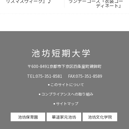
リスマスウィーク』♪
ランナーコース『衣装コー
ディネート』
池坊短期大学
〒600-8491京都市下京区四条室町鶏鉾町
TEL:075-351-8581
FAX:075-351-8589
このサイトについて
コンプライアンスへの取り組み
サイトマップ
池坊保育園
華道家元池坊
池坊文化学院