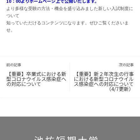
10：00よりホームページ上で公開いたします。
より多様な受験の方法・機会を盛り込みました新しい入試制度に
ついて
知っていただけるコンテンツになります。ぜひご覧くださいま
せ。
投
稿
ナ
ビ
前の記事
次の記事
ゲ
ー
シ
ョ
【重要】卒業式における新
【重要】新２年次生の行事
ン
型コロナウイルス感染症へ
における新型コロナウイル
の対応について
ス感染症への対応について
（4/7更新）
池坊短期大学