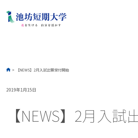
コ
ン
テ
ン
ツ
へ
ス
キ
ッ
プ
>
【NEWS】2月入試出願受付開始
2019年1月15日
【NEWS】2月入試