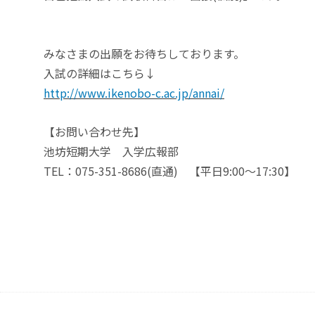
みなさまの出願をお待ちしております。
入試の詳細はこちら↓
http://www.ikenobo-c.ac.jp/annai/
【お問い合わせ先】
池坊短期大学 入学広報部
TEL：075-351-8686(直通) 【平日9:00～17:30】
投
稿
ナ
ビ
ゲ
ー