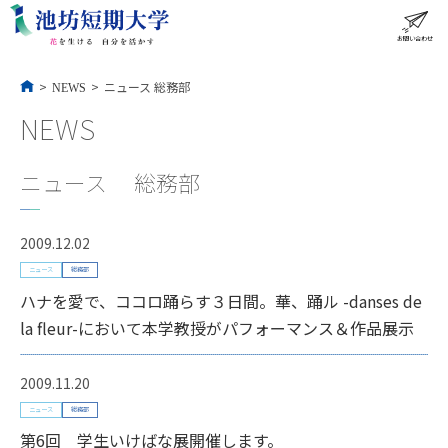
コ
ン
テ
ン
ツ
へ
ス
お問い合わせ
ME
キ
ッ
プ
>
>
ニュース
総務部
NEWS
NEWS
ニュース 総務部
2009.12.02
ニュース
総務部
ハナを愛で、ココロ踊らす３日間。華、踊ル -danses de
la fleur-において本学教授がパフォーマンス＆作品展示
2009.11.20
ニュース
総務部
第6回 学生いけばな展開催します。