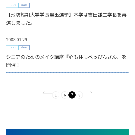
ニュース
総務部
【池坊短期大学学長選出選挙】本学は吉田謙二学長を再
選しました。
2008.01.29
ニュース
総務部
シニアのためのメイク講座『心も体もべっぴんさん』を
開催！
…
7
1
6
8