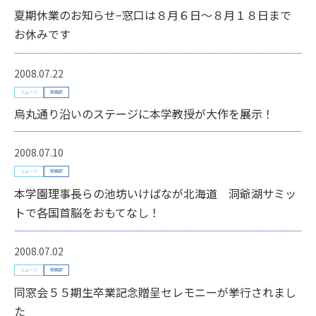
夏期休業のお知らせ−窓口は８月６日〜８月１８日まで
お休みです
2008.07.22
ニュース
総務部
烏丸通り沿いのステージに本学教授が大作を展示！
2008.07.10
ニュース
総務部
本学園理事長らの池坊いけばなが北海道 洞爺湖サミッ
トで各国首脳をおもてなし！
2008.07.02
ニュース
総務部
同窓会５５期生卒業記念贈呈セレモニーが挙行されまし
た