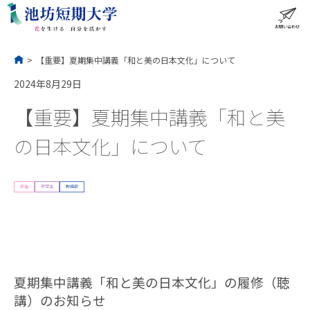
コ
ン
テ
ン
ツ
へ
ス
お問い合わせ
ME
キ
ッ
プ
>
【重要】夏期集中講義「和と美の日本文化」について
2024年8月29日
【重要】夏期集中講義「和と美
の日本文化」について
新着
在学生
教務部
夏期集中講義「和と美の日本文化」の履修（聴
講）のお知らせ