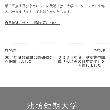
単位互換生及び京カレッジの受講生は、大学コンソーシアム京都
のポータルサイトにてお知らせいたします。
台風接近に伴う、授業対応について
投
稿
ナ
ビ
前の記事
次の記事
ゲ
ー
シ
ョ
2024年度教職員合同研修会
２０２４年度 夏期集中講
ン
を開催しました。
義「和と美の日本文化」を
開催しました！
池坊短期大学