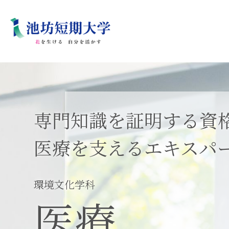
コ
ン
テ
ン
ツ
へ
ス
キ
ッ
プ
専門知識を証明する資
医療を支えるエキスパ
環境文化学科
医療