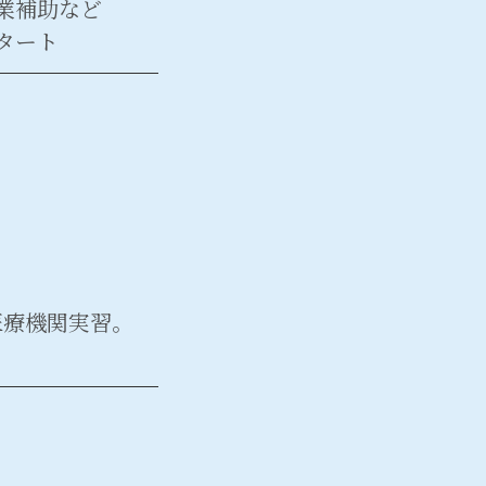
業補助など
タート
医療機関実習。