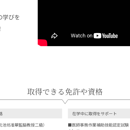
の学びを
！
取得できる免許や資格
格
在学中に取得をサポート
元池坊准華監脇教授二級）
■医師事務作業補助技能認定試験