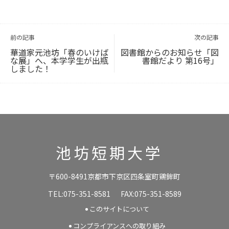
投
稿
ナ
ビ
前の記事
次の記事
ゲ
ー
シ
ョ
華道家元池坊「春のいけば
図書館からのお知らせ「図
ン
な展」へ、本学学生が出瓶
書館だより 第16号」
しました！
池坊短期大学
〒600-8491京都市下京区四条室町鶏鉾町
TEL:075-351-8581
FAX:075-351-8589
このサイトについて
コンプライアンスへの取り組み