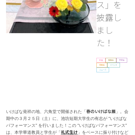
ス」を
披露し
まし
た！
新着
受験生
在学生
卒業生
イベント
ニュース
春のいけばな展
いけばな発祥の地、六角堂で開催された「
」。会
期中の３月２５日（土）に、池坊短期大学生の有志が “いけばな
パフォーマンス” を行いました！この “いけばなパフォーマンス”
礼式生け
は、本学華道教員と学生が「
」をベースに振り付けなど