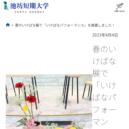
コ
ン
テ
ン
ツ
へ
ス
お問い合わせ
ME
キ
ッ
プ
>
春のいけばな展で「いけばなパフォーマンス」を披露しました！
2023年4月4日
春のい
けばな
展で
「いけ
ばなパ
フォー
マン